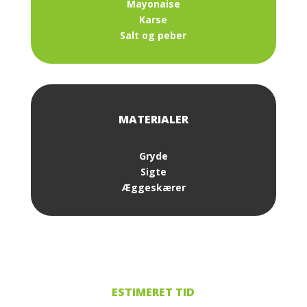
Mayonaise
Karse
Salt og peber
Gryde
Sigte
Æggeskærer