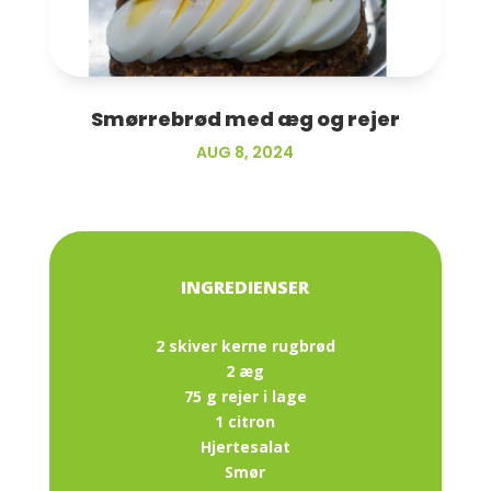
Smørrebrød med æg og rejer
AUG 8, 2024
2 skiver kerne rugbrød
2 æg
75 g rejer i lage
1 citron
Hjertesalat
Smør