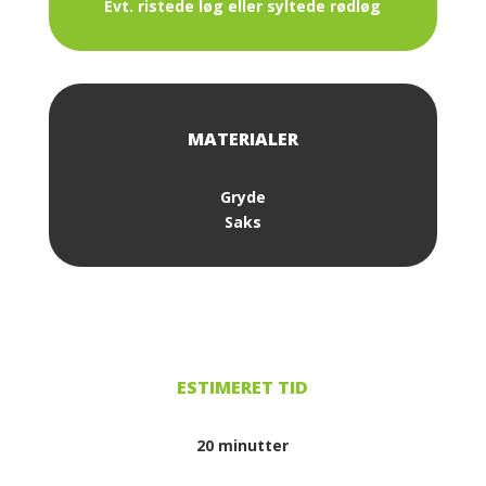
Evt. ristede løg eller syltede rødløg
Gryde
Saks
20 minutter