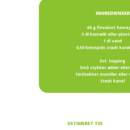
60 g finvalset havre
3 dl komælk eller pla
1 dl vand
0,50 knivspids stødt k
Evt. topping
Små stykker æbler elle
Finthakket mandler eller
Stødt kanel