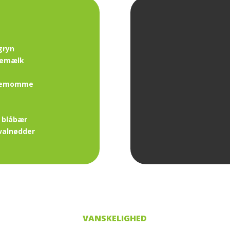
gryn
ntemælk
ardemomme
r blåbær
 valnødder