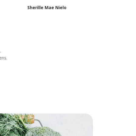
Sherille Mae Nielo
.
ens.